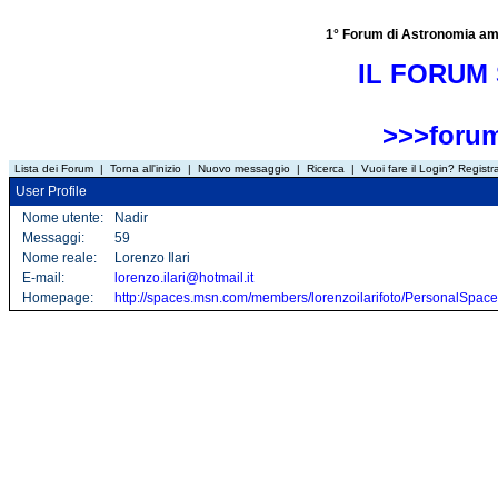
1° Forum di Astronomia amator
IL FORUM 
>>>forum
Lista dei Forum
|
Torna all'inizio
|
Nuovo messaggio
|
Ricerca
|
Vuoi fare il Login? Registra
User Profile
Nome utente:
Nadir
Messaggi:
59
Nome reale:
Lorenzo Ilari
E-mail:
lorenzo.ilari@hotmail.it
Homepage:
http://spaces.msn.com/members/lorenzoilarifoto/PersonalSp